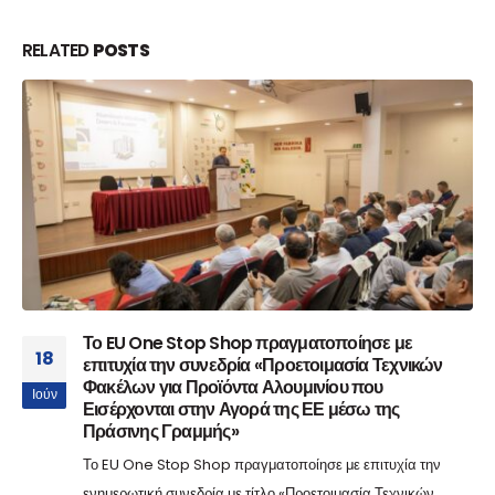
RELATED
POSTS
Το EU One Stop Shop πραγματοποίησε με
18
επιτυχία την συνεδρία «Προετοιμασία Τεχνικών
Φακέλων για Προϊόντα Αλουμινίου που
Ιούν
Εισέρχονται στην Αγορά της ΕΕ μέσω της
Πράσινης Γραμμής»
Το EU One Stop Shop πραγματοποίησε με επιτυχία την
ενημερωτική συνεδρία με τίτλο «Προετοιμασία Τεχνικών