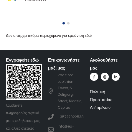
Δεν υπάρχει ακόμα περιεχόμενο για εμφάνιση εδώ.
Εγγραφείτε εδώ
Επικοινωνήστε
Ακολουθήστε
μαζί μας
μας
2nd floor
Lapithion
Tower, 5
Πολιτική
Deligiorgi
Εγγραφείτε
εδώ
για να
Προστασίας
Street, Nicosia,
λαμβάνετε
Δεδομένων
Cyprus
πληροφορίες σχετικά
+35722022538
με τις εκδηλώσεις μας
info@eu-
και άλλες σχετικές