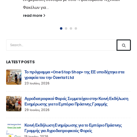
Φακέλων για...
read more
LATEST POSTS
Το πρόγραμμα «One Stop Shop» της ΕΕ υποδέχτηκε στα
γραφεία του την Özerlat Ltd
23 Ιουλίου, 2026
Πρ
18 Ι
Αγροδιατροφικοί Φορείς Συμμετείχαν στην Κοινή Εκδήλωση
Ενημέρωσης για το Εμπόριο Πράσινης Γραμμής
29 Ιουνίου, 2026
Κοινή Εκδήλωση Ενημέρωσης για το Εμπόριο Πράσινης
Γραμμής για Αγροδιατροφικούς Φορείς
ο
19 Ιουνίου, 2026