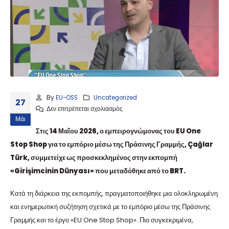
By
EU-OSS
Uncategorized
27
Δεν επιτρέπεται σχολιασμός
Μάι
Στις 14 Μαΐου 2026, ο εμπειρογνώμονας του EU One
Stop Shop για το εμπόριο μέσω της Πράσινης Γραμμής, Çağlar
Türk, συμμετείχε ως προσκεκλημένος στην εκπομπή
«Girişimcinin Dünyası» που μεταδόθηκε από το BRT.
Κατά τη διάρκεια της εκπομπής, πραγματοποιήθηκε μια ολοκληρωμένη
και ενημερωτική συζήτηση σχετικά με το εμπόριο μέσω της Πράσινης
Γραμμής και το έργο «EU One Stop Shop». Πιο συγκεκριμένα,