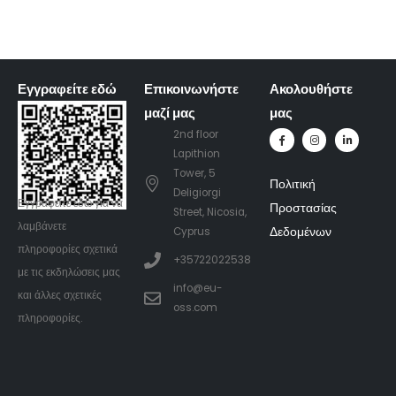
Εγγραφείτε εδώ
Επικοινωνήστε
Ακολουθήστε
μαζί μας
μας
2nd floor
Lapithion
Tower, 5
Πολιτική
Deligiorgi
Εγγραφείτε
εδώ
για να
Προστασίας
Street, Nicosia,
λαμβάνετε
Δεδομένων
Cyprus
πληροφορίες σχετικά
+35722022538
με τις εκδηλώσεις μας
info@eu-
και άλλες σχετικές
oss.com
πληροφορίες.