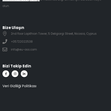
olun.
Bize Ulaşın
2nd floor Lapithion Tower, 5 Deligiorgi Street, Nicosia, Cyprus
+35722022538
info@eu-oss.com
Bizi Takip Edin
Veri Gizliliği Politikası