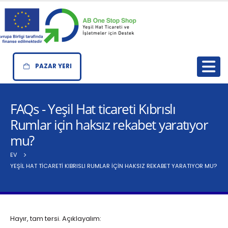
PAZAR YERI
FAQs - Yeşil Hat ticareti Kıbrıslı
Rumlar için haksız rekabet yaratıyor
mu?
EV
YEŞIL HAT TICARETI KIBRISLI RUMLAR IÇIN HAKSIZ REKABET YARATIYOR MU?
Hayır, tam tersi. Açıklayalım: